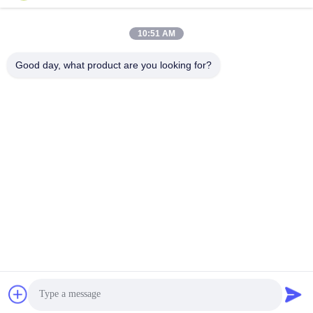
10:51 AM
우리 주소
Good day, what product are you looking for?
주소
A101단지, 3C빌딩, 후아추앙, 후아텐 도로, 판유 구, 광저우 시, 중
국
전화
0086-19128770167
개인정보 보호 정책
|
사이트맵
중국 상등품 인터랙티브 벽 프로젝션 공급자. 저작권 (c) -2026
Northern Lights (Guangzhou) Digital Technology Co.,Ltd . 무단 복
제 금지.