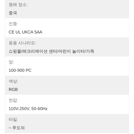
원래 장소:
중국
인증:
CE UL UKCA SAA
응용 시나리오:
쇼핑몰/레크리에이션 센터/어린이 놀이터/가족
양:
100-900 PC
색상:
RGB
전압:
110V-250V, 50-60Hz
타일:
~ 주도의