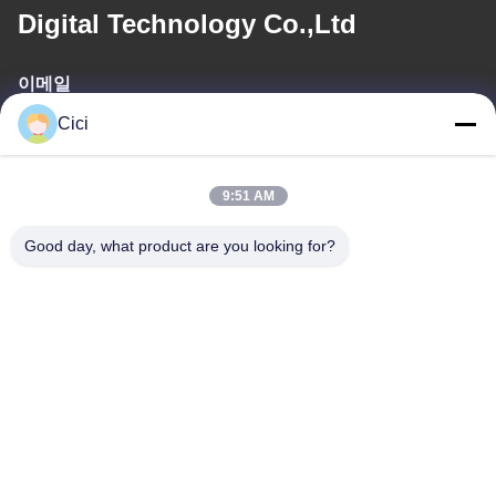
Digital Technology Co.,Ltd
이메일
Cici
sales03@bjgprojection.com
9:51 AM
우리 주소
Good day, what product are you looking for?
주소
A101단지, 3C빌딩, 후아추앙, 후아텐 도로, 판유 구, 광저우 시, 중
국
전화
0086-19128770167